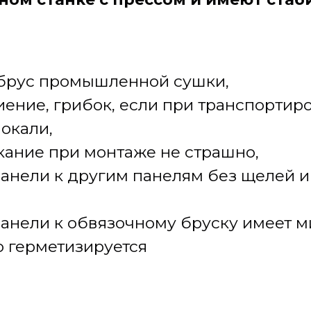
 брус промышленной сушки,
ение, грибок, если при транспортир
окали,
кание при монтаже не страшно,
анели к другим панелям без щелей и
анели к обвязочному бруску имеет 
о герметизируется